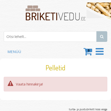
0
MENÜÜ
Pelletid
Vaata hinnakirja!
turba- ja puidubrikett koos veoga