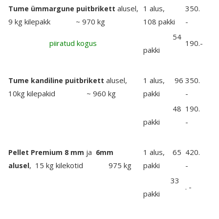
alusel,
1 alus,
350.
Tume ümmargune puitbrikett
9 kg kilepakk ~ 970 kg
108 pakki
-
54
piiratud kogus
190.-
pakki
alusel,
1 alus, 96
350.
Tume kandiline puitbrikett
10kg kilepakid ~ 960 kg
pakki
-
48
190.
pakki
-
ja
1 alus, 65
420.
Pellet Premium 8 mm
6mm
, 15 kg kilekotid 975 kg
pakki
-
alusel
33
. -
pakki