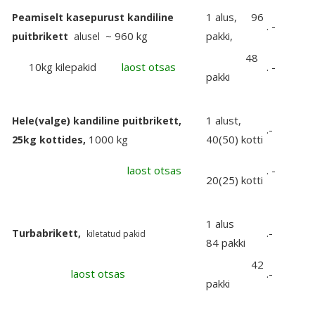
1 alus, 96
Peamiselt kasepurust kandiline
. -
~ 960 kg
pakki,
puitbrikett
alusel
48
10kg kilepakid
laost otsas
. -
pakki
1 alust,
Hele(valge) kandiline puitbrikett,
.-
1000 kg
40(50) kotti
25kg kottides,
laost otsas
. -
20(25) kotti
1 alus
.-
Turbabrikett,
kiletatud pakid
84 pakki
42
laost otsas
.-
pakki