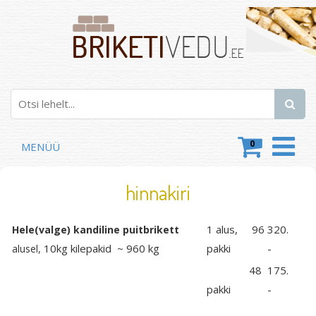
0
MENÜÜ
hinnakiri
1 alus, 96
320.
Hele(valge) kandiline puitbrikett
10kg kilepakid ~ 960 kg
pakki
-
alusel,
48
175.
pakki
-